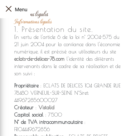
Menu
Mentions légales
Informations légales
1. Présentation du site.
En vertu de l'article 6 de la loi n° 2004-575 du
21 juin 2004 pour la confiance dans l'économie
numérique, il est précisé aux utilisateurs du site
eclats-de-delices-78.com
l'identité des différents
intervenants dans le cadre de sa réalisation et de
son suivi :
Propriétaire
: ECLATS DE DELICES 104 GRANDE RUE
78480 VERNEUIL-SUR-SEINE N°Siret:
44967285600027
Créateur
:
Vistalid
Capital social
: 7500
N° de TVA intracommunautaire
:
FR04449672856