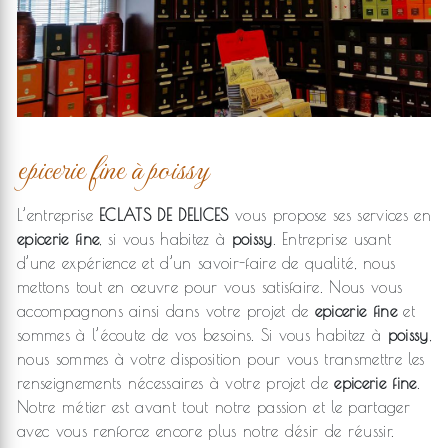
epicerie fine à poissy
L’entreprise
ECLATS DE DELICES
vous propose ses services en
epicerie fine
, si vous habitez à
poissy
. Entreprise usant
d’une expérience et d’un savoir-faire de qualité, nous
mettons tout en oeuvre pour vous satisfaire. Nous vous
accompagnons ainsi dans votre projet de
epicerie fine
et
sommes à l’écoute de vos besoins. Si vous habitez à
poissy
,
nous sommes à votre disposition pour vous transmettre les
renseignements nécessaires à votre projet de
epicerie fine
.
Notre métier est avant tout notre passion et le partager
avec vous renforce encore plus notre désir de réussir.