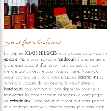
epicerie fine à hardicourt
L’entreprise
ECLATS DE DELICES
vous propose ses services en
epicerie fine
, si vous habitez à
hardicourt
. Entreprise usant
d’une expérience et d’un savoir-faire de qualité, nous
mettons tout en oeuvre pour vous satisfaire. Nous vous
accompagnons ainsi dans votre projet de
epicerie fine
et
sommes à l’écoute de vos besoins. Si vous habitez à
hardicourt
, nous sommes à votre disposition pour vous
transmettre les renseignements nécessaires à votre projet
de
epicerie fine
. Notre métier est avant tout notre passion
et le partager avec vous renforce encore plus notre désir