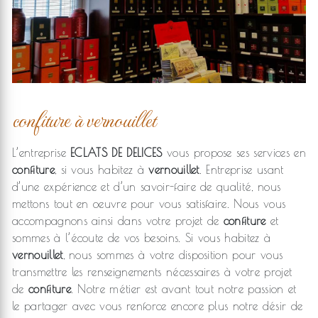
confiture à vernouillet
L’entreprise
ECLATS DE DELICES
vous propose ses services en
confiture
, si vous habitez à
vernouillet
. Entreprise usant
d’une expérience et d’un savoir-faire de qualité, nous
mettons tout en oeuvre pour vous satisfaire. Nous vous
accompagnons ainsi dans votre projet de
confiture
et
sommes à l’écoute de vos besoins. Si vous habitez à
vernouillet
, nous sommes à votre disposition pour vous
transmettre les renseignements nécessaires à votre projet
de
confiture
. Notre métier est avant tout notre passion et
le partager avec vous renforce encore plus notre désir de